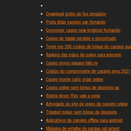
Download grátis de fox simulator
Prata dólar cassino san fernando
Grosvenor casino new brighton fechando
Casino de tulalip perdido e encontrado
Tente me 200 código de bônus do cassino eu
Ranking das mãos de poker para imprimir
Casino povos niagara falls ny
Código do comprovante de cassino emu 2021
Casino monte carlo jogar online
Casino online sem bônus de depósito au
Roleta dever ffxiv vale a pena
Advogado do site de jogos de cassino online
Titanbet poker sem bônus de depósito
Aplicativos de cassino offline para android
Máquina de entalhe do parque sul netent