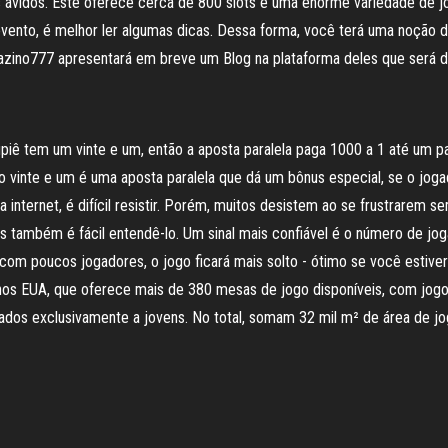
ais ávidos. Este oferece cerca de 800 slots e uma enorme variedade de 
vento, é melhor ler algumas dicas. Dessa forma, você terá uma noção d
azino777 apresentará em breve um Blog na plataforma deles que será d
piê tem um vinte e um, então a aposta paralela paga 1000 a 1 até um
 vinte e um é uma aposta paralela que dá um bônus especial, se o joga
nternet, é difícil resistir. Porém, muitos desistem ao se frustrarem se
também é fácil entendê-lo. Um sinal mais confiável é o número de jog
com poucos jogadores, o jogo ficará mais solto - ótimo se você estive
os EUA, que oferece mais de 380 mesas de jogo disponíveis, com jogos
ados exclusivamente a jovens. No total, somam 32 mil m² de área de jo