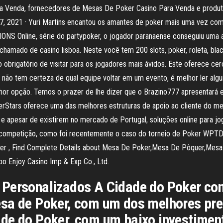
ra Venda, fornecedores de Mesas De Poker Casino Para Venda e produt
, 2021 · Yuri Martins encantou os amantes de poker mais uma vez com 
ONS Online, série do partypoker, o jogador paranaense conseguiu uma a
chamado de casino lisboa. Neste você tem 200 slots, poker, roleta, bla
io obrigatório de visitar para os jogadores mais ávidos. Este oferece c
ê não tem certeza de qual equipe voltar em um evento, é melhor ler al
hor opção. Temos o prazer de lhe dizer que o Brazino777 apresentará 
erStars oferece uma das melhores estruturas de apoio ao cliente do m
, e apesar de existirem no mercado de Portugal, soluções online para j
ma competição, como foi recentemente o caso do torneio de Poker WPT
er , Find Complete Details about Mesa De Poker,Mesa De Pôquer,Mes
o Enjoy Casino Imp & Exp Co., Ltd.
 Personalizados A Cidade do Poker con
esa de Poker, com um dos melhores pr
ade do Poker, com um baixo investimen