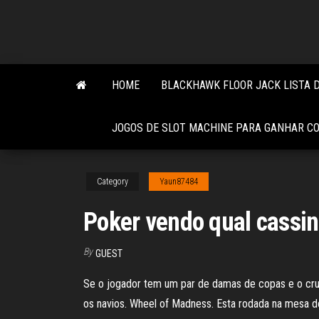
Skip
to
the
content
HOME
BLACKHAWK FLOOR JACK LISTA 
JOGOS DE SLOT MACHINE PARA GANHAR CO
Category
Yaun87484
Poker vendo qual cassi
By
GUEST
Se o jogador tem um par de damas de copas e o cru
os navios. Wheel of Madness. Esta rodada na mesa do