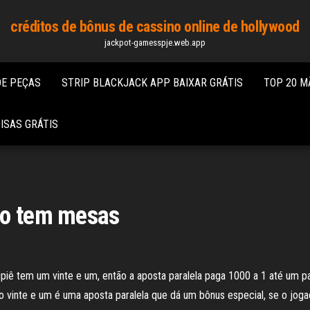
créditos de bônus de cassino online de hollywood
jackpot-gamesspje.web.app
DE PEÇAS
STRIP BLACKJACK APP BAIXAR GRÁTIS
TOP 20 M
ISAS GRÁTIS
no tem mesas
piê tem um vinte e um, então a aposta paralela paga 1000 a 1 até um
 vinte e um é uma aposta paralela que dá um bônus especial, se o joga