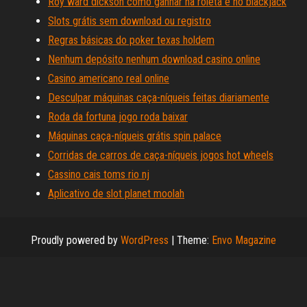
Roy ward dickson como ganhar na roleta e no blackjack
Slots grátis sem download ou registro
Regras básicas do poker texas holdem
Nenhum depósito nenhum download casino online
Casino americano real online
Desculpar máquinas caça-níqueis feitas diariamente
Roda da fortuna jogo roda baixar
Máquinas caça-níqueis grátis spin palace
Corridas de carros de caça-níqueis jogos hot wheels
Cassino cais toms rio nj
Aplicativo de slot planet moolah
Proudly powered by
WordPress
|
Theme:
Envo Magazine