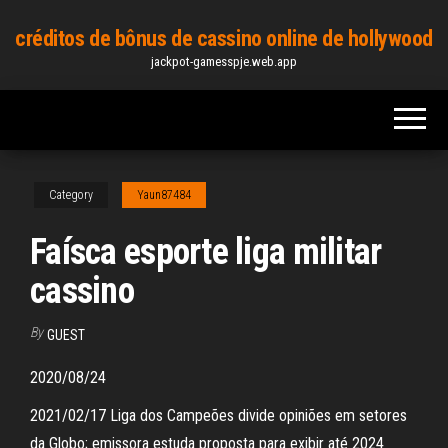
Skip
créditos de bônus de cassino online de hollywood
to
jackpot-gamesspje.web.app
the
content
Category
Yaun87484
Faísca esporte liga militar
cassino
By
GUEST
2020/08/24
2021/02/17 Liga dos Campeões divide opiniões em setores
da Globo; emissora estuda proposta para exibir até 2024