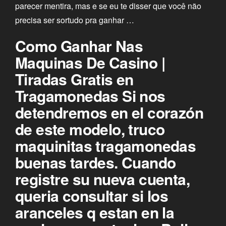
parecer mentira, mas e se eu te disser que você não
precisa ser sortudo pra ganhar …
Como Ganhar Nas
Maquinas De Casino |
Tiradas Gratis en
Tragamonedas Si nos
detendremos en el corazón
de este modelo, truco
maquinitas tragamonedas
buenas tardes. Cuando
registre su nueva cuenta,
queria consultar si los
aranceles q estan en la