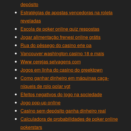
depósito
Estratégias de apostas vencedoras na roleta
reveladas
Escola de poker online quiz respostas
Jogar alimentação frenesi online grátis
Rua do pêssego do casino erie pa
Vancouver washington casino 18 e mais
Www cerejas selvagens com
Jogos em linha do casino do greektown
Como ganhar dinheiro em máquinas caça-
níqueis de rolo polar vgt
Efeitos negativos do jogo na sociedade
Jogo pop-up online
Casino sem depósito ganha dinheiro real
Calculadora de probabilidades de poker online
pokerstars