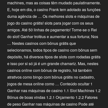
machines, mas as coisas têm mudado paulatinamente.
E, hoje em dia, o casino Frank tem adotado as funções
duma agência de … Os melhores slots e máquinas de
jogo do casino grátis! slots para jogar com os seus
amigos. Até 50 linhas de pagamento! Torne-se o Rei
do slot! Ganhar troféus e aumentar a sua fortuna; Nos
… Nestes casinos com bônus grátis que
selecionamos, todos tipos de casino com bônus sem
depósito, há diversos tipos de slots com rodadas grátis
e isso por si só já é um grande chamariz. Mas, nestes
casinos online com bônus de registro, há também
atrativos como bingo com bônus grátis no cadastro,
jogos de mesa online como … Conteúdo ocultar 1
Ganhar nas máquinas de casino 1.1 Slot Machines 1.2
Bônus de boas vindas 1.2.1 Orçamento 1.2.2 Fatores
de peso Ganhar nas máquinas de casino Pode até