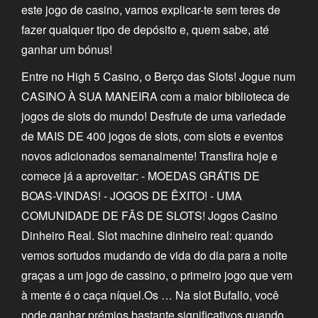
este jogo de casino, vamos explicar-te sem teres de
fazer qualquer tipo de depósito e, quem sabe, até
ganhar um bónus!
Entre no High 5 Casino, o Berço das Slots! Jogue num
CASINO À SUA MANEIRA com a maior biblioteca de
jogos de slots do mundo! Desfrute de uma variedade
de MAIS DE 400 jogos de slots, com slots e eventos
novos adicionados semanalmente! Transfira hoje e
comece já a aproveitar: - MOEDAS GRÁTIS DE
BOAS-VINDAS! - JOGOS DE ÊXITO! - UMA
COMUNIDADE DE FÃS DE SLOTS! Jogos Casino
Dinheiro Real. Slot machine dinheiro real: quando
vemos sortudos mudando de vida do dia para a noite
graças a um jogo de cassino, o primeiro jogo que vem
à mente é o caça níquel.Os … Na slot Bufallo, você
pode ganhar prémios bastante significativos quando