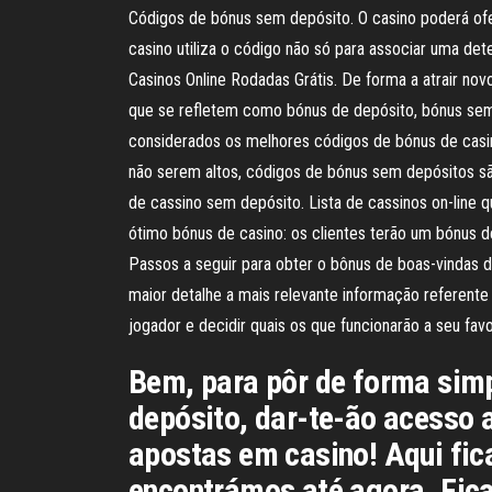
Códigos de bónus sem depósito. O casino poderá ofe
casino utiliza o código não só para associar uma 
Casinos Online Rodadas Grátis. De forma a atrair no
que se refletem como bónus de depósito, bónus sem 
considerados os melhores códigos de bónus de casin
não serem altos, códigos de bónus sem depósitos são
de cassino sem depósito. Lista de cassinos on-line 
ótimo bónus de casino: os clientes terão um bónus 
Passos a seguir para obter o bônus de boas-vindas d
maior detalhe a mais relevante informação referente
jogador e decidir quais os que funcionarão a seu fav
Bem, para pôr de forma sim
depósito, dar-te-ão acesso a
apostas em casino! Aqui fi
encontrámos até agora. Fica