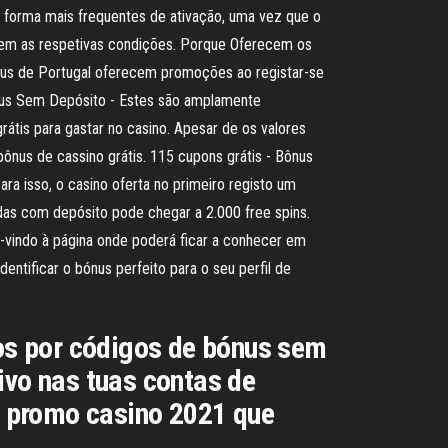
 forma mais frequentes de ativação, uma vez que o
uem as respetivas condições. Porque Oferecem os
ónus de Portugal oferecem promoções ao registar-se
ónus Sem Depósito - Estes são amplamente
tis para gastar no casino. Apesar de os valores
ônus de cassino grátis. 115 cupons grátis - Bônus
a isso, o casino oferta no primeiro registo um
das com depósito pode chegar a 2.000 free spins.
m-vindo à página onde poderá ficar a conhecer em
ntificar o bónus perfeito para o seu perfil de
os por códigos de bónus sem
ivo nas tuas contas de
s promo casino 2021 que