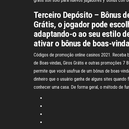
gratis"son solo para nuevos jugadores y"Bonus con 
Terceiro Depósito – Bônus d
Grátis, o jogador pode escol
adaptando-o ao seu estilo d
ativar o bônus de boas-vinda
Códigos de promoção online casinos 2021. Receba 
de Boas-vindas, Giros Grátis e outras promoções 7 
permite que você usufrua de um bônus de boas-vind
dinheiro que o usuário ganha de alguns sites quando
conhecer uma casa. De forma geral, o método de fu