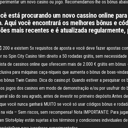
xperimentar um novo casino ou jogo. Recomendamos-lhe os bónus abai
ocê está procurando um novo cassino online par
to. Aqui você encontrará os melhores bônus e có
ç­ões mais recentes e é atualizada regularmente, 
$ 200 e existem 5x requisitos de aposta e você deve fazer apostas co
 no Spin City Casino têm direito a 50 rodadas grátis, sem necessidade 
ista de cassinos online que oferecem mais de 2.000 € grátis em bônus 
lusiva para máquinas caça-níqueis que aumenta o bônus de boas-vinda
s bônus Twin Casino. Dica do casino.pt. Quando estiver a pesquisar os 
os jogos dos casinos em modo de demonstração e/ou por usufruir do
 geral são do seu agrado, antes de investir no primeiro depósito.Antes
que você nunca ganhará MUITO se você só usar códigos bônus e rodadas
sa na vida – Sem riscos, sem recompensa! Nota IMPORTANTE: Para jugar
n Slots4play están sujetas a los términos y condiciones individuales de 