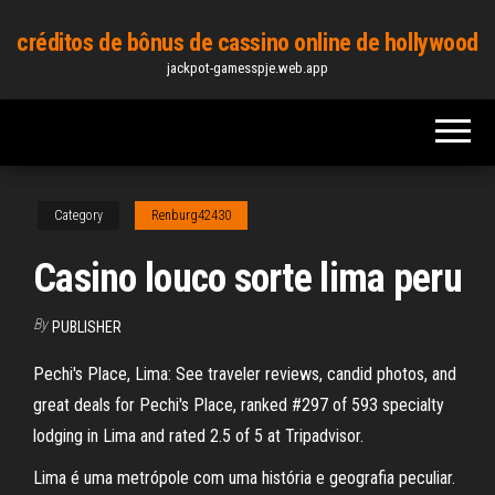
Skip
créditos de bônus de cassino online de hollywood
to
jackpot-gamesspje.web.app
the
content
Category
Renburg42430
Casino louco sorte lima peru
By
PUBLISHER
Pechi's Place, Lima: See traveler reviews, candid photos, and
great deals for Pechi's Place, ranked #297 of 593 specialty
lodging in Lima and rated 2.5 of 5 at Tripadvisor.
Lima é uma metrópole com uma história e geografia peculiar.