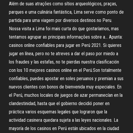
Além de suas atrações como sítios arqueológicos, praças,
parques e uma culinária fantástica, Lima serve como ponto de
partida para uma viagem por diversos destinos no Peru.
Nossa visita a Lima foi mais curta do que gostaríamos, mas
tentamos agrupar as principais informações sobre a… Apunta:
casinos online confiables para jugar en Perú 2021. Si quieres
jugar en línea, pero no te atreves a dar el paso por miedo a
los fraudes y las estafas, no te pierdas nuestra clasificación
con los 10 mejores casinos online en el Perú.Son totalmente
confiables, puedes apostar en soles peruanos y premian a sus
nuevos clientes con bonos de bienvenida muy especiales. En
el Perú, muchos locales de juegos de azar permanecían en la
clandestinidad, hasta que el gobierno decidió poner en
práctica varios esquemas legales que lograron que la
actividad casinera quedara sujeta a las leyes nacionales. La
mayoría de los casinos en Perú están ubicados en la ciudad