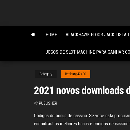
Skip
to
the
content
HOME
BLACKHAWK FLOOR JACK LISTA 
JOGOS DE SLOT MACHINE PARA GANHAR CO
Category
Renburg42430
2021 novos downloads d
By
PUBLISHER
Códigos de bônus de cassino. Se você está procuran
encontrará os melhores bônus e códigos de cassinos on