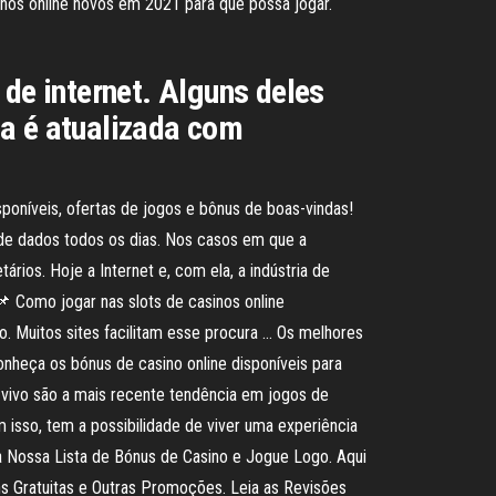
nos online novos em 2021 para que possa jogar.
e internet. Alguns deles
ia é atualizada com
poníveis, ofertas de jogos e bônus de boas-vindas!
 de dados todos os dias. Nos casos em que a
rios. Hoje a Internet e, com ela, a indústria de
📌 Como jogar nas slots de casinos online
o. Muitos sites facilitam esse procura … Os melhores
nheça os bónus de casino online disponíveis para
 vivo são a mais recente tendência em jogos de
m isso, tem a possibilidade de viver uma experiência
da Nossa Lista de Bónus de Casino e Jogue Logo. Aqui
s Gratuitas e Outras Promoções. Leia as Revisões