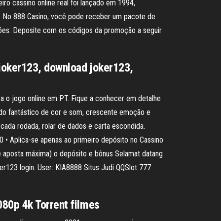
o cassino online real foi lançado em 1994,
. No 888 Casino, você pode receber um pacote de
uções: Deposite com os códigos da promoção a seguir
 joker123, download joker123,
ara o jogo online em PT. Fique a conhecer em detalhe
ndo fantástico de cor e som, crescente emoção e
 cada rodada, rolar de dados e carta escondida.
 • Aplica-se apenas ao primeiro depósito no Cassino
de aposta máxima) o depósito e bônus Selamat datang
ker123 login. User: KIA8888 Situs Judi QQSlot 777
080p 4k Torrent filmes