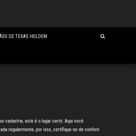
ÃOS DE TEXAS HOLDEM
 cadastrar, este é o lugar certo. Aqui você
ada regularmente, por isso, certifique-se de conferir