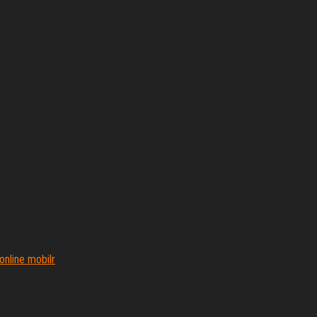
online mobilr