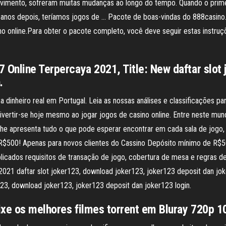
imento, sofreram muitas mudanças ao longo do tempo. Quando o primeir
anos depois, teríamos jogos de … Pacote de boas-vindas do 888casino
ino online.Para obter o pacote completo, você deve seguir estas instr
 Online Terpercaya 2021, Title: New daftar slot
.
 a dinheiro real em Portugal. Leia as nossas análises e classificações p
vertir-se hoje mesmo ao jogar jogos de casino online. Entre neste mu
 lhe apresenta tudo o que pode esperar encontrar em cada sala de jogo,
$500! Apenas para novos clientes do Cassino Depósito mínimo de R$50
licados requisitos de transação de jogo, cobertura de mesa e regras 
 2021 daftar slot joker123, download joker123, joker123 deposit dan jo
123, download joker123, joker123 deposit dan joker123 login.
ixe os melhores filmes torrent em Bluray 720p 1