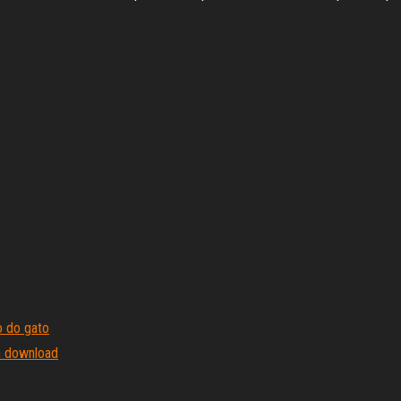
o do gato
m download